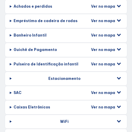
Ver no mapa
Achados e perdidos
Entretenimento
Ver no mapa
Empréstimo de cadeira de rodas
Cinema
Ver no mapa
Banheiro Infantil
Eventos
Ver no mapa
Guichê de Pagamento
Fique Por Dentro
Ver no mapa
Pulseira de Identificação infantil
Estacionamento
Lojas e Restaurantes
Ver no mapa
SAC
Lojas
Ver no mapa
Caixas Eletrônicos
Alimentação
WiFi