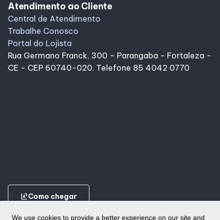
Atendimento ao Cliente
Central de Atendimento
Trabalhe Conosco
Portal do Lojista
Rua Germano Franck, 300 – Parangaba - Fortaleza -
CE - CEP 60740-020. Telefone 85 4042 0770
ungroup
Como chegar
We use cookies to provide a better experience on our site and