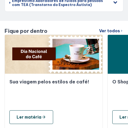
Empréstimo Abafadores de ruídos para pessoas
com TEA (Transtorno do Espectro Autista)
Fique por dentro
Ver todos
chevron_right
Sua viagem pelos estilos de café!
O Sho
arrow_forward
Ler matéria
Ler