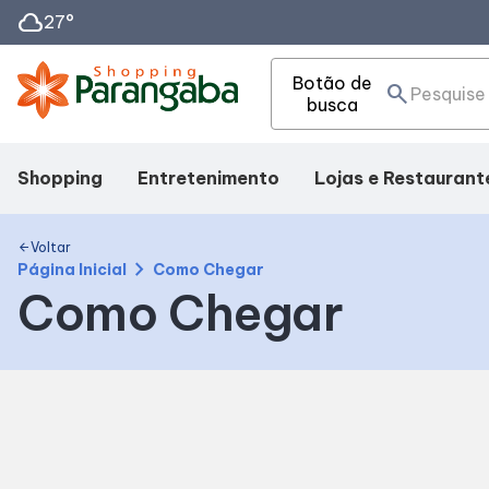
cloud
27°
Botão de
search
busca
Shopping
Entretenimento
Lojas e Restaurant
Mapa Interno
Cinema
Lojas
Voltar
arrow_back
chevron_right
Página Inicial
Como Chegar
Como Chegar
Facilidades
Eventos
Alimentação
Como chegar
Fique Por Dentro
Compre Online
Horários
Delivery de Aliment