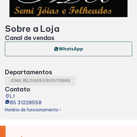
Entretenimento
Sobre a Loja
Cinema
Canal de vendas
Eventos
WhatsApp
Fique Por Dentro
Departamentos
JOIAS, RELOGIOS E BIJOUTERIAS
Lojas e Restaurantes
Contato
place
L1
85 31228558
Lojas
Horário de funcionamento
chevron_right
Alimentação