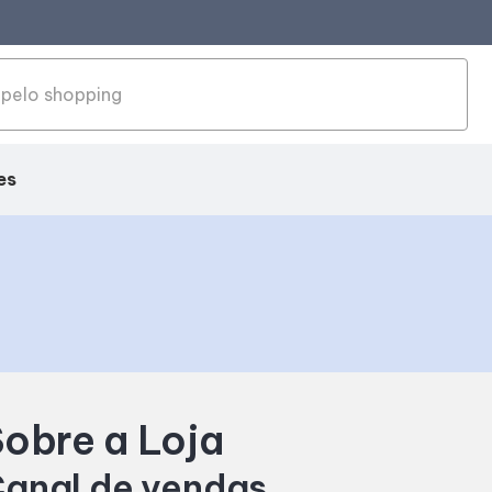
es
obre a Loja
ação
anal de vendas