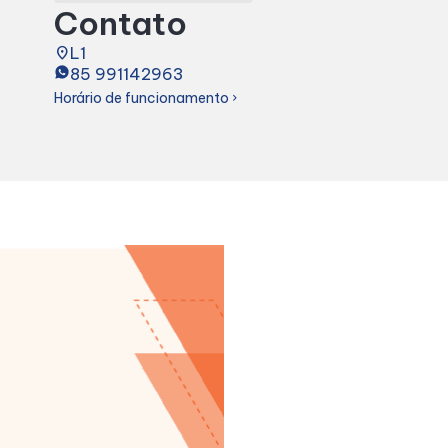
Contato
Acessar todos os horários
place
L1
85 991142963
Horário de funcionamento
chevron_right