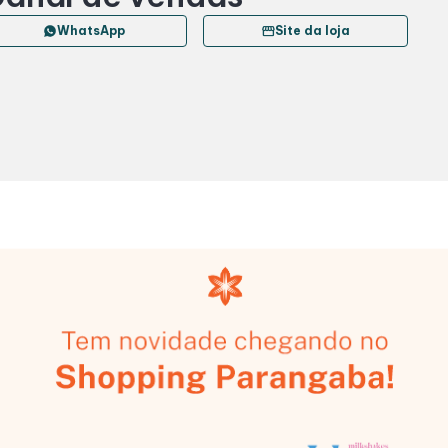
WhatsApp
storefront
Site da loja