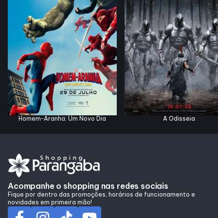
Entretenimento
Cinema
Eventos
Fique Por Dentro
Homem-Aranha: Um Novo Dia
A Odisseia
Lojas e Restaurantes
Lojas
Acompanhe o shopping nas redes sociais
Alimentação
Fique por dentro das promoções, horários de funcionamento e
novidades em primeira mão!